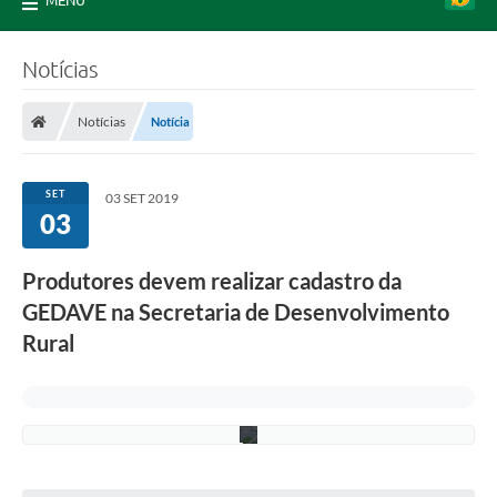
MENU
Notícias
Notícias
Notícia
SET
03 SET 2019
03
Produtores devem realizar cadastro da
GEDAVE na Secretaria de Desenvolvimento
A
s
Rural
s
.
P
M
P