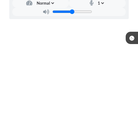
Telefone: (15) 3244-8400
Endereço: Praça Raul Gomes de Abreu, nº 200 | CEP: 18170-957
Atendimento de segunda a sexta, das 09:00 às 16:00 horas.
CNPJ: 46.634.457/0001-59
Prefeitura de Piedade / SP
Versão do Sistema:
3.5.3 - 19/06/2026
Portal atualizado em:
07/08/2026 14:06
Dados Abertos
Copyright Instar - 2006-2026. Todos os direitos reservados -