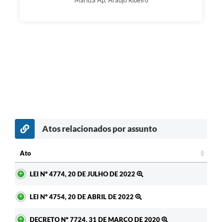
Marilza Ap. Araújo Ribeiro
Atos relacionados por assunto
c
Ato
Ato
LEI Nº 4774, 20 DE JULHO DE 2022
LEI Nº 4754, 20 DE ABRIL DE 2022
DECRETO Nº 7724, 31 DE MARÇO DE 2020