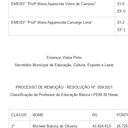
EMEIEF "Profª Maria Aparecida Vieira de Campos"
EI:0
EF:0
EMEIEF "Profª Maria Apparecida Camargo Lima"
EI:2
EF:1
Emerson Vieira Pinto
Secretário Municipal de Educação, Cultura, Esporte e Lazer
PROCESSO DE REMOÇÃO - RESOLUÇÃO Nº. 009/2021
Classificação de Professor de Educação Básica l-PEBl-30 Horas
CLASSIF.
NOME
RG
PONT
1º
Michele Batista de Oliveira
43.424.413-
26.725