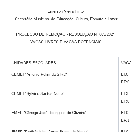
Emerson Vieira Pinto
Secretário Municipal de Educação, Cultura, Esporte e Lazer
PROCESSO DE REMOÇÃO - RESOLUÇÃO Nº 009/2021
VAGAS LIVRES E VAGAS POTENCIAIS
UNIDADES ESCOLARES:
VAGA
CEMEI "Antônio Rolim da Silva"
EI:0
EF:0
CEMEI "Sylvino Santos Netto"
EI:3
EF:0
EMEF "Cônego José Rodrigues de Oliveira"
EI:0
EF:1
EMEF "Profª Nelsina Ayres Bueno de Abreu"
EI:0