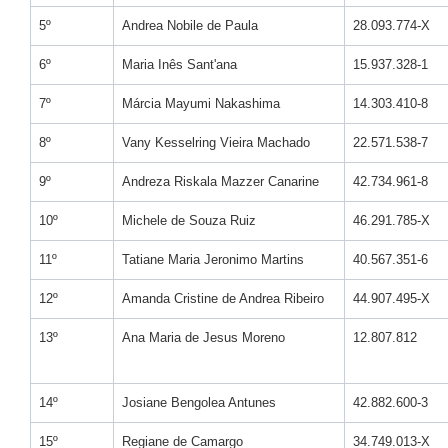
5º
Andrea Nobile de Paula
28.093.774-X
6º
Maria Inês Sant'ana
15.937.328-1
7º
Márcia Mayumi Nakashima
14.303.410-8
8º
Vany Kesselring Vieira Machado
22.571.538-7
9º
Andreza Riskala Mazzer Canarine
42.734.961-8
10º
Michele de Souza Ruiz
46.291.785-X
11º
Tatiane Maria Jeronimo Martins
40.567.351-6
12º
Amanda Cristine de Andrea Ribeiro
44.907.495-X
13º
Ana Maria de Jesus Moreno
12.807.812
14º
Josiane Bengolea Antunes
42.882.600-3
15º
Regiane de Camargo
34.749.013-X