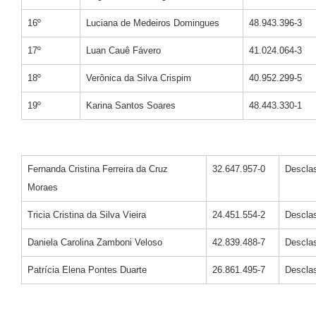
16º
Luciana de Medeiros Domingues
48.943.396-3
17º
Luan Cauê Fávero
41.024.064-3
18º
Verônica da Silva Crispim
40.952.299-5
19º
Karina Santos Soares
48.443.330-1
Fernanda Cristina Ferreira da Cruz
32.647.957-0
Desclas
Moraes
Tricia Cristina da Silva Vieira
24.451.554-2
Desclas
Daniela Carolina Zamboni Veloso
42.839.488-7
Desclas
Patrícia Elena Pontes Duarte
26.861.495-7
Desclas