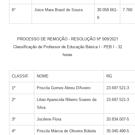
6º
Joice Mara Brasil de Souza
30.058.661-
7.760
9
PROCESSO DE REMOÇÃO - RESOLUÇÃO Nº 009/2021
Classificação de Professor de Educação Básica I - PEB I - 32
horas
CLASSIF.
NOME
RG
1º
Priscila Gomes Abreu D'Aveiro
23.697.521-3
2º
Lilian Aparecida Ribeiro Soares da
23.697.521-3
Silva
3º
Jocilene Flora
20.834.007-5
4º
Priscila Márcia de Oliveira Búbola
35.045.490-5