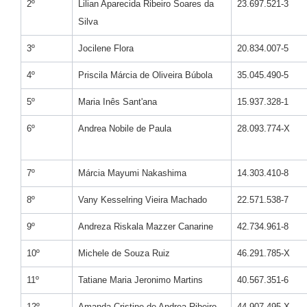
2º
Lilian Aparecida Ribeiro Soares da
23.697.521-3
Silva
3º
Jocilene Flora
20.834.007-5
4º
Priscila Márcia de Oliveira Búbola
35.045.490-5
5º
Maria Inês Sant'ana
15.937.328-1
6º
Andrea Nobile de Paula
28.093.774-X
7º
Márcia Mayumi Nakashima
14.303.410-8
8º
Vany Kesselring Vieira Machado
22.571.538-7
9º
Andreza Riskala Mazzer Canarine
42.734.961-8
10º
Michele de Souza Ruiz
46.291.785-X
11º
Tatiane Maria Jeronimo Martins
40.567.351-6
12º
Amanda Cristine de Andrea Ribeiro
44.907.495-X