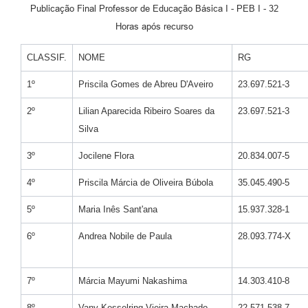
Publicação Final Professor de Educação Básica I - PEB I - 32
Horas após recurso
CLASSIF.
NOME
RG
1º
Priscila Gomes de Abreu D'Aveiro
23.697.521-3
2º
Lilian Aparecida Ribeiro Soares da
23.697.521-3
Silva
3º
Jocilene Flora
20.834.007-5
4º
Priscila Márcia de Oliveira Búbola
35.045.490-5
5º
Maria Inês Sant'ana
15.937.328-1
6º
Andrea Nobile de Paula
28.093.774-X
7º
Márcia Mayumi Nakashima
14.303.410-8
8º
Vany Kesselring Vieira Machado
22.571.538-7