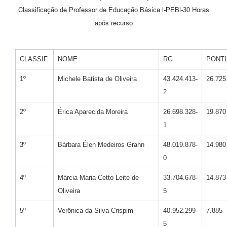
Classificação de Professor de Educação Básica l-PEBl-30 Horas
após recurso
CLASSIF.
NOME
RG
PONT
1º
Michele Batista de Oliveira
43.424.413-
26.725
2
2º
Érica Aparecida Moreira
26.698.328-
19.870
1
3º
Bárbara Élen Medeiros Grahn
48.019.878-
14.980
0
4º
Márcia Maria Cetto Leite de
33.704.678-
14.873
Oliveira
5
5º
Verônica da Silva Crispim
40.952.299-
7.885
5