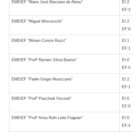
EMEIEF "Maria José Marciano de Abreu"
EI:2
EF:3
EMEIEF "Miguel Mincovschi"
EI:2
EF:6
EMEIEF "Miriam Corsini Ruzzi"
EI:1
EF:1
EMEIEF "Profª Myriam Silvia Bastos"
EI:0
EF:5
EMEIEF "Padre Giogio Musizzano"
EI:2
EF:1
EMEIEF "Profº Paschoal Visconti"
EI:0
EF:0
EMEIEF "Profª Anna Ruth Leite Fragnan"
EI:0
EF:4