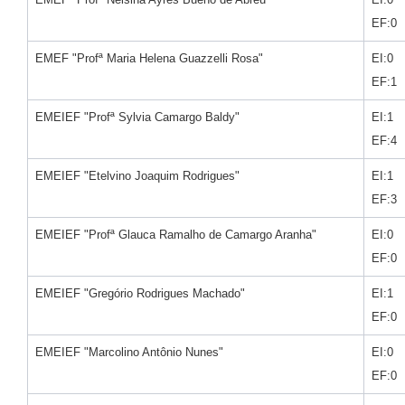
EF:0
EMEF "Profª Maria Helena Guazzelli Rosa"
EI:0
EF:1
EMEIEF "Profª Sylvia Camargo Baldy"
EI:1
EF:4
EMEIEF "Etelvino Joaquim Rodrigues"
EI:1
EF:3
EMEIEF "Profª Glauca Ramalho de Camargo Aranha"
EI:0
EF:0
EMEIEF "Gregório Rodrigues Machado"
EI:1
EF:0
EMEIEF "Marcolino Antônio Nunes"
EI:0
EF:0