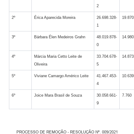
2
2º
Érica Aparecida Moreira
26.698.328-
19.870
1
3º
Bárbara Élen Medeiros Grahn
48.019.878-
14.980
0
4º
Márcia Maria Cetto Leite de
33.704.678-
14.873
Oliveira
5
5º
Viviane Camargo Américo Leite
41.467.453-
10.639
4
6º
Joice Mara Brasil de Souza
30.058.661-
7.760
9
PROCESSO DE REMOÇÃO - RESOLUÇÃO Nº. 009/2021