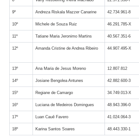
9º
Andreza Riskala Mazzer Canarine
42.734.961-8
10º
Michele de Souza Ruiz
46.291.785-X
11º
Tatiane Maria Jeronimo Martins
40.567.351-6
12º
Amanda Cristine de Andrea Ribeiro
44.907.495-X
13º
Ana Maria de Jesus Moreno
12.807.812
14º
Josiane Bengolea Antunes
42.882.600-3
15º
Regiane de Camargo
34.749.013-X
16º
Luciana de Medeiros Domingues
48.943.396-0
17º
Luan Cauê Favero
41.024.064-3
18º
Karina Santos Soares
48.443.330-1