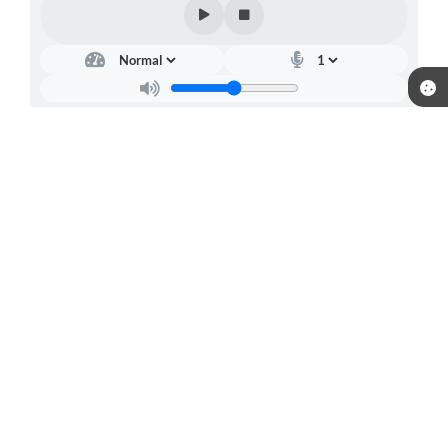
Telefone: (15) 3244-8400
Endereço: Praça Raul Gomes de Abreu, nº 200 | CEP: 18170-957
Atendimento de segunda a sexta, das 09:00 às 16:00 horas.
CNPJ: 46.634.457/0001-59
Prefeitura de Piedade / SP
Versão do Sistema:
3.5.3 - 19/06/2026
Portal atualizado em:
07/08/2026 14:06
Dados Abertos
Copyright Instar - 2006-2026. Todos os direitos reservados -
Instar Tecnologia