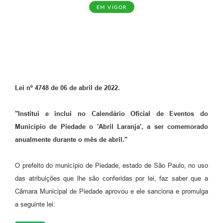
EM VIGOR
Lei nº 4748 de 06 de abril de 2022.
"Institui e inclui no Calendário Oficial de Eventos do
Município de Piedade o 'Abril Laranja', a ser comemorado
anualmente durante o mês de abril."
O prefeito do município de Piedade, estado de São Paulo, no uso
das atribuições que lhe são conferidas por lei, faz saber que a
Câmara Municipal de Piedade aprovou e ele sanciona e promulga
a seguinte lei: