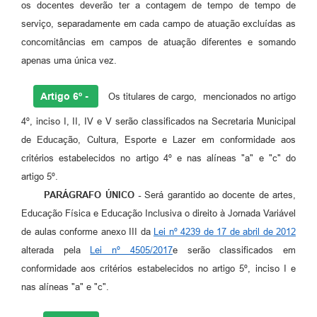
os docentes deverão ter a contagem de tempo de tempo de
serviço, separadamente em cada campo de atuação excluídas as
concomitâncias em campos de atuação diferentes e somando
apenas uma única vez.
Artigo 6º -
Os titulares de cargo, mencionados no artigo
4º, inciso I, II, IV e V serão classificados na Secretaria Municipal
de Educação, Cultura, Esporte e Lazer em conformidade aos
critérios estabelecidos no artigo 4º e nas alíneas "a" e "c" do
artigo 5º.
PARÁGRAFO ÚNICO -
Será garantido ao docente de artes,
Educação Física e Educação Inclusiva o direito à Jornada Variável
de aulas conforme anexo III da
Lei nº 4239 de 17 de abril de 2012
alterada pela
Lei nº 4505/2017
e serão classificados em
conformidade aos critérios estabelecidos no artigo 5º, inciso I e
nas alíneas "a" e "c".