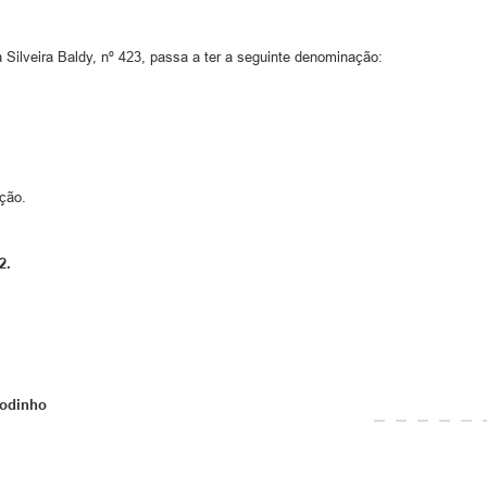
 Silveira Baldy, nº 423, passa a ter a seguinte denominação:
ação.
2.
Godinho