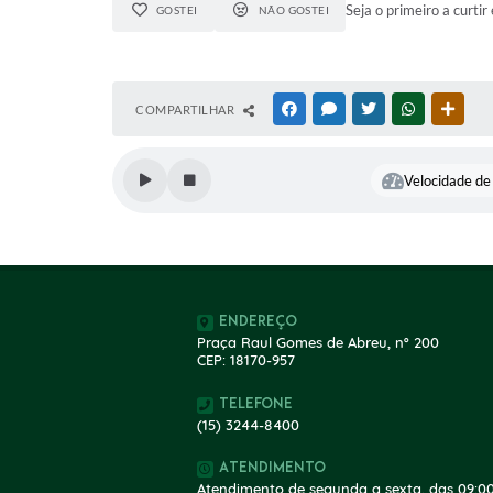
Seja o primeiro a curtir 
GOSTEI
NÃO GOSTEI
COMPARTILHAR
FACEBOOK
MESSENGER
TWITTER
WHATSAPP
OUTR
Velocidade de 
Endereço
Praça Raul Gomes de Abreu, nº 200
CEP: 18170-957
Telefone
(15) 3244-8400
Atendimento
Atendimento de segunda a sexta, das 09:00