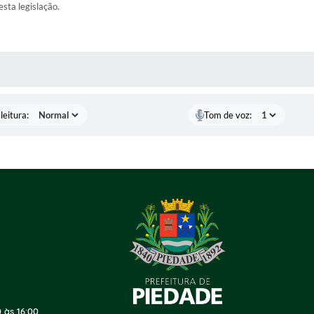
esta legislação.
AS MÍDIAS
leitura:
Tom de voz:
 às 16:00