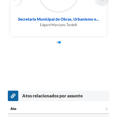
Secretaria Municipal de Obras, Urbanismo e...
Edgard Marciano Tardelli
Atos relacionados por assunto
c
Ato
Ato