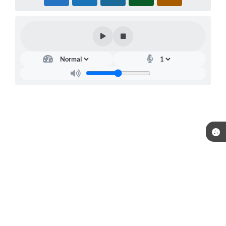
Telefone: (15) 3244-8400
Endereço: Praça Raul Gomes de Abreu, nº 200 | CEP: 18170-957
Atendimento de segunda a sexta, das 09:00 às 16:00 horas.
CNPJ: 46.634.457/0001-59
Prefeitura de Piedade / SP