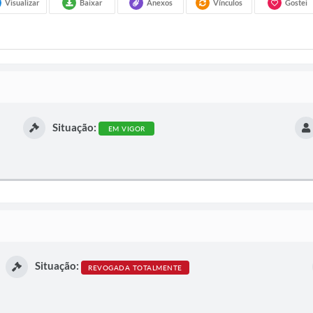
Visualizar
Baixar
Anexos
Vínculos
Gostei
Situação:
EM VIGOR
Situação:
REVOGADA TOTALMENTE