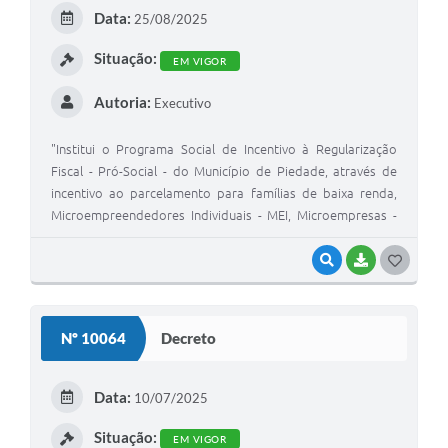
Data:
25/08/2025
Situação:
EM VIGOR
Autoria:
Executivo
"Institui o Programa Social de Incentivo à Regularização
Fiscal - Pró-Social - do Município de Piedade, através de
incentivo ao parcelamento para famílias de baixa renda,
Microempreendedores Individuais - MEI, Microempresas -
ME e Empresas de Pequeno Porte - EPP, com ampliação do
prazo previsto para pagamento, e dá outras providências
VISUALIZAR
BAIXAR
GOSTEI
Nº 10064
Decreto
Data:
10/07/2025
Situação:
EM VIGOR