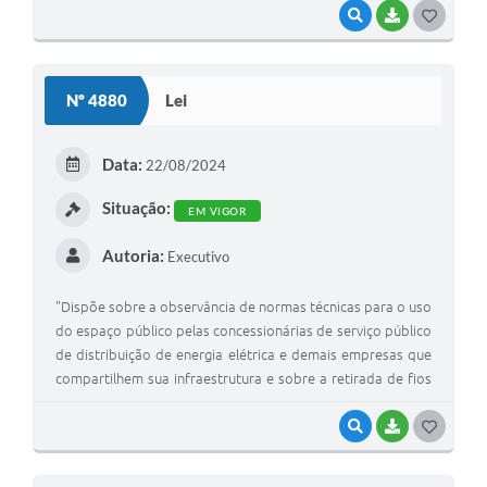
VISUALIZAR
BAIXAR
GOSTEI
Nº 4880
Lei
Data:
22/08/2024
Situação:
EM VIGOR
Autoria:
Executivo
"Dispõe sobre a observância de normas técnicas para o uso
do espaço público pelas concessionárias de serviço público
de distribuição de energia elétrica e demais empresas que
compartilhem sua infraestrutura e sobre a retirada de fios
inutilizados em vias públicas do Município de Piedade/SP e
dá outras providências."
VISUALIZAR
BAIXAR
GOSTEI