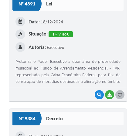
Nº 4891
Lei
Data:
18/12/2024
Situação:
EM VIGOR
Autoria:
Executivo
"Autoriza o Poder Executivo a doar área de propriedade
municipal ao Fundo de Arrendamento Residencial - FAR,
representado pela Caixa Econômica Federal, para fins de
construção de moradias destinadas à alienação no âmbito
do Programa Minha Casa Minha Vida - PMCMV."
VISUALIZAR
BAIXAR
GOSTEI
Nº 9384
Decreto