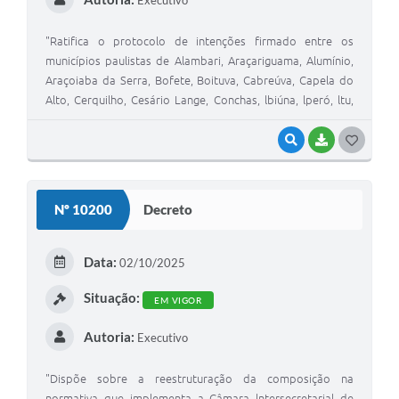
Executivo
"Ratifica o protocolo de intenções firmado entre os
municípios paulistas de Alambari, Araçariguama, Alumínio,
Araçoiaba da Serra, Bofete, Boituva, Cabreúva, Capela do
Alto, Cerquilho, Cesário Lange, Conchas, lbiúna, lperó, ltu,
Jumirim, Laranjal Paulista, Mairinque, Pereiras, Piedade,
Porangaba, Porto Feliz, Salto de Pirapora, São Roque,
VISUALIZAR
BAIXAR
GOSTEI
Sarapuí, Sorocaba, Tatuí, Vargem Grande Paulista, Tietê e
Votorantim, visando à transformação do Ceriso para se
constituir enquanto consórcio público de direito público."
Nº 10200
Decreto
Data:
02/10/2025
Situação:
EM VIGOR
Autoria:
Executivo
"Dispõe sobre a reestruturação da composição na
normativa que implementa a Câmara lntersecretarial de